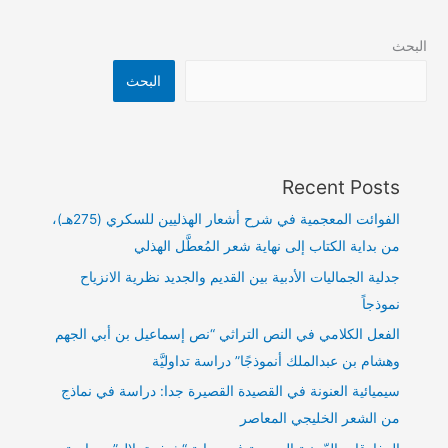
البحث
البحث
Recent Posts
الفوائت المعجمية في شرح أشعار الهذليين للسكري (275هـ)،
من بداية الكتاب إلى نهاية شعر المُعطَّل الهذلي
جدلية الجماليات الأدبية بين القديم والجديد نظرية الانزياح
نموذجاً
الفعل الكلامي في النص التراثي “نص إسماعيل بن أبي الجهم
وهشام بن عبدالملك أنموذجًا” دراسة تداوليَّة
سيميائية العنونة في القصيدة القصيرة جدا: دراسة في نماذج
من الشعر الخليجي المعاصر