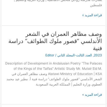
فلسطين
قراءة المزيد »
وصف مظاهر العمران في الشعر
وصف
مظاهر
الأندلسي “قصور ملوك الطوائف” دراسة
العمران
فنية
في
الشعر
2023
,
العدد الثالث-المجلد الثاني
/
Editor
الأندلسي
Description of Development in Andalusian Poetry “The Palaces
“قصور
of the Kings of the Taifas” Artistic Study Mr. Mutair Eid M.
ملوك
Alatawi Ministry of Education | KSA وصف مظاهر العمران في
الطوائف”
الشعر الأندلسي “قصور ملوك الطوائف” دراسة فنية أ. مطير عيد محمد
دراسة
العطوي وزارة التعليم | المملكة العربية السعودية
فنية
قراءة المزيد »