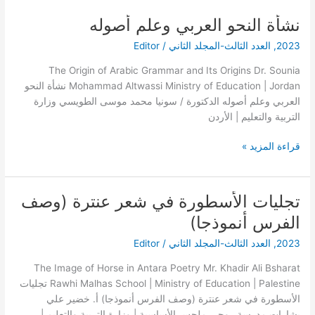
نشأة النحو العربي وعلم أصوله
نشأة
النحو
2023
,
العدد الثالث-المجلد الثاني
/
Editor
العربي
وعلم
The Origin of Arabic Grammar and Its Origins Dr. Sounia
أصوله
Mohammad Altwassi Ministry of Education | Jordan نشأة النحو
العربي وعلم أصوله الدكتورة / سونيا محمد موسى الطويسي وزارة
التربية والتعليم | الأردن
قراءة المزيد »
تجليات الأسطورة في شعر عنترة (وصف
تجليات
الأسطورة
الفرس أنموذجا)
في
2023
,
العدد الثالث-المجلد الثاني
/
Editor
شعر
عنترة
The Image of Horse in Antara Poetry Mr. Khadir Ali Bsharat
(وصف
Rawhi Malhas School | Ministry of Education | Palestine تجليات
الفرس
الأسطورة في شعر عنترة (وصف الفرس أنموذجا) أ. خضير علي
أنموذجا)
بشارات مدرسة روحي ملحس الأساسية | وزارة التربية والتعليم |