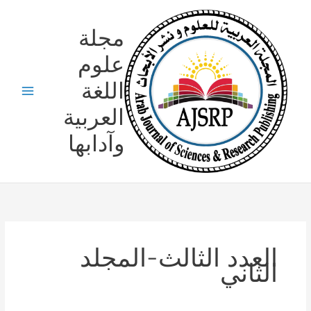
خطي
لى
مجلة
لمحتوى
علوم
اللغة
العربية
وآدابها
العدد الثالث-المجلد
الثاني