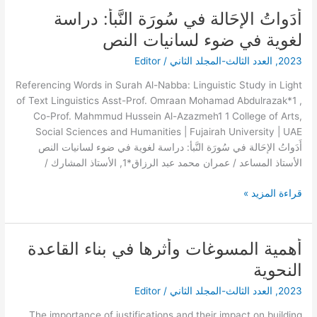
أَدَواتُ الإحَالة في سُورَة النَّبأ: دراسة
أَدَواتُ
الإحَالة
لغوية في ضوء لسانيات النص
في
2023
,
العدد الثالث-المجلد الثاني
/
Editor
سُورَة
النَّبأ:
Referencing Words in Surah Al-Nabba: Linguistic Study in Light
دراسة
of Text Linguistics Asst-Prof. Omraan Mohamad Abdulrazak*1 ,
لغوية
Co-Prof. Mahmmud Hussein Al-Azazmeh1 1 College of Arts,
في
Social Sciences and Humanities | Fujairah University | UAE
ضوء
أَدَواتُ الإحَالة في سُورَة النَّبأ: دراسة لغوية في ضوء لسانيات النص
لسانيات
الأستاذ المساعد / عمران محمد عبد الرزاق*1, الأستاذ المشارك /
النص
قراءة المزيد »
أهمية المسوغات وأثرها في بناء القاعدة
أهمية
المسوغات
النحوية
وأثرها
2023
,
العدد الثالث-المجلد الثاني
/
Editor
في
بناء
The importance of justifications and their impact on building