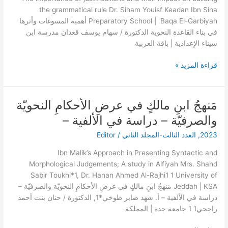
القاعدة
the grammatical rule Dr. Siham Youisf Keadan Ibn Sina
النحوية
Preparatory School | Baqa El-Garbiyah أهمية المسوغات وأثرها
في بناء القاعدة النحوية الدكتورة / سهام يوسف قعدان مدرسة ابن
سيناء الإعدادية | باقة الغربية
قراءة المزيد »
مَنهجُ ابنِ مالكٍ في عرضِ الأحكامِ النحويّة
مَنهجُ
ابنِ
والصرفيّة – دراسة في الألفية –
مالكٍ
2023
,
العدد الثالث-المجلد الثاني
/
Editor
في
عرضِ
Ibn Malik’s Approach in Presenting Syntactic and
الأحكامِ
Morphological Judgements; A study in Alfiyah Mrs. Shahd
النحويّة
Sabir Toukhi*1, Dr. Hanan Ahmed Al-Rajhi1 1 University of
والصرفيّة
Jeddah | KSA مَنهجُ ابنِ مالكٍ في عرضِ الأحكامِ النحويّة والصرفيّة –
–
دراسة في الألفية – أ. شهد صابر طوخي*1, الدكتورة / حنان بنت أحمد
دراسة
راجحي1 1 جامعة جدة | المملكة
في
الألفية