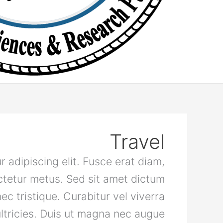
Travel
 adipiscing elit. Fusce erat diam,
ectetur metus. Sed sit amet dictum
c tristique. Curabitur vel viverra
ltricies. Duis ut magna nec augue