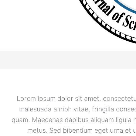
Lorem ipsum dolor sit amet, consectetur
malesuada a nibh vitae, fringilla cons
quam. Maecenas dapibus aliquam ligula ne
metus. Sed bibendum eget urna et u