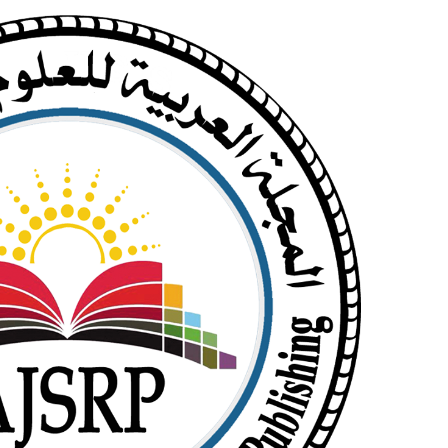
خطي
البحث
لى
عن:
لمحتوى