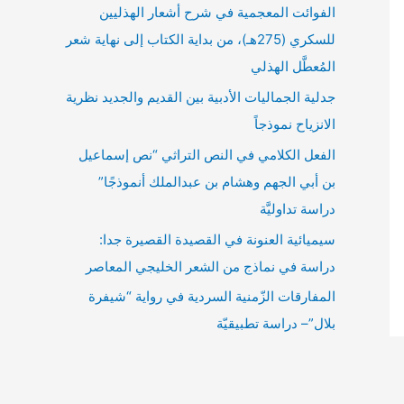
الفوائت المعجمية في شرح أشعار الهذليين
للسكري (275هـ)، من بداية الكتاب إلى نهاية شعر
المُعطَّل الهذلي
جدلية الجماليات الأدبية بين القديم والجديد نظرية
الانزياح نموذجاً
الفعل الكلامي في النص التراثي “نص إسماعيل
بن أبي الجهم وهشام بن عبدالملك أنموذجًا”
دراسة تداوليَّة
سيميائية العنونة في القصيدة القصيرة جدا:
دراسة في نماذج من الشعر الخليجي المعاصر
المفارقات الزّمنية السردية في رواية “شيفرة
بلال”– دراسة تطبيقيّة