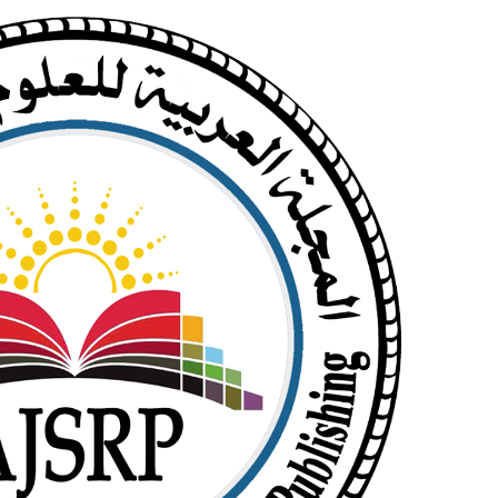
خطي
البحث
لى
عن:
لمحتوى