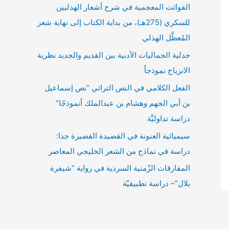
الفوائت المعجمية في شرح أشعار الهذليين
للسكري (275هـ)، من بداية الكتاب إلى نهاية شعر
المُعطَّل الهذلي
جدلية الجماليات الأدبية بين القديم والجديد نظرية
الانزياح نموذجاً
الفعل الكلامي في النص التراثي “نص إسماعيل
بن أبي الجهم وهشام بن عبدالملك أنموذجًا”
دراسة تداوليَّة
سيميائية العنونة في القصيدة القصيرة جدا:
دراسة في نماذج من الشعر الخليجي المعاصر
المفارقات الزّمنية السردية في رواية “شيفرة
بلال”– دراسة تطبيقيّة