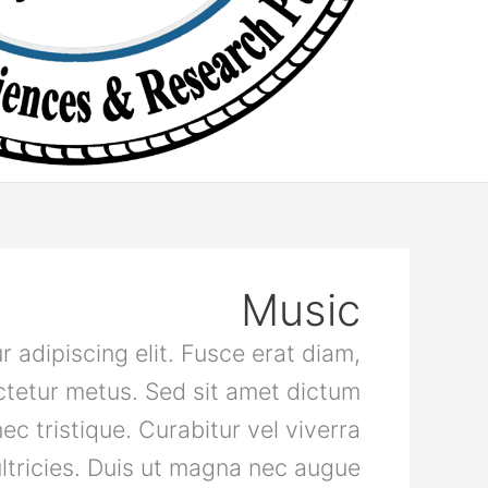
Music
 adipiscing elit. Fusce erat diam,
ectetur metus. Sed sit amet dictum
c tristique. Curabitur vel viverra
ltricies. Duis ut magna nec augue