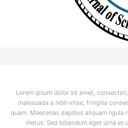
Lorem ipsum dolor sit amet, consectetur
malesuada a nibh vitae, fringilla cons
quam. Maecenas dapibus aliquam ligula ne
metus. Sed bibendum eget urna et u