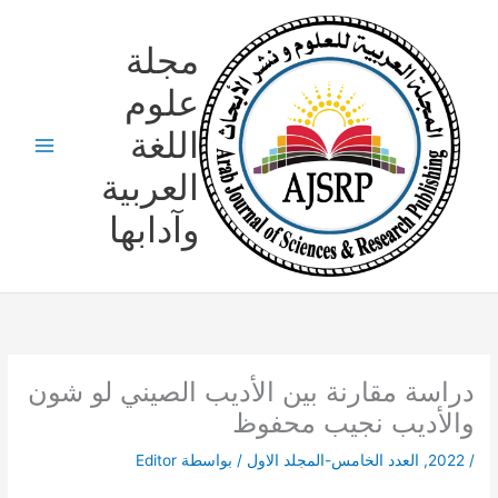
خطي
لى
مجلة
لمحتوى
علوم
اللغة
العربية
وآدابها
دراسة مقارنة بين الأديب الصيني لو شون
والأديب نجيب محفوظ
/
2022
,
العدد الخامس-المجلد الاول
/ بواسطة
Editor