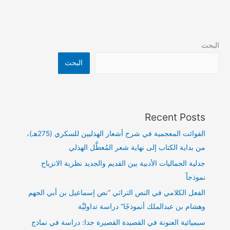
البحث
البحث
Recent Posts
الفوائت المعجمية في شرح أشعار الهذليين للسكري (275هـ)،
من بداية الكتاب إلى نهاية شعر المُعطَّل الهذلي
جدلية الجماليات الأدبية بين القديم والجديد نظرية الانزياح
نموذجاً
الفعل الكلامي في النص التراثي “نص إسماعيل بن أبي الجهم
وهشام بن عبدالملك أنموذجًا” دراسة تداوليَّة
سيميائية العنونة في القصيدة القصيرة جدا: دراسة في نماذج