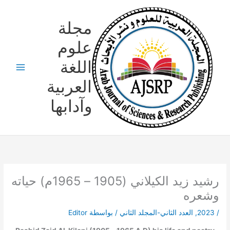
خطي
لى
مجلة
لمحتوى
علوم
اللغة
العربية
وآدابها
رشيد زيد الكيلاني (1905 – 1965م) حياته
وشعره
/
2023
,
العدد الثاني-المجلد الثاني
/ بواسطة
Editor