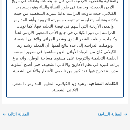
والثقافية والفكرية الأردنية، التي كان لها بصمات واضحة في تاريخ
الأردن الحديث، وخاصة في طور النشأة والبناء وهو رشيد زيد
الكيلاني؛ حيث تناولت الدراسة بدايةً سيرته الشخصية من حيث
ولادته ونشأته وتعليمه، ثم تتبعت مسيرته التربوية وأهم المدارس
والمدن الأردنية التي أسهم في نهضة التعليم فيها، كما نوهت
الدراسة إلى دور الكيلاني في جمع الأدب الشعبي الأردني لحناً
وكلمات، ونظمه الشعر البدوي وشعر المراثي والأغاني الشعبية.
وتوصلت الدراسة إلى عدة نتائج أهمها: أن المعلم رشيد زيد
الكيلاني كان من الرواد الأوائل الذين ساهموا في تطوير النهضة
العلمية التعليمية والتربوية على مستوى مساحة الوطن، وانه برع
براعة كبيرة في نظم الأهازيج والأغاني الشعبية، حتى أصبح أسلوبه
مدرسة تخرج فيها عدد كبير من ناظمي الأشعار والأغاني الشعبية.
الكلمات المفتاحية:
رشيد زيد الكيلاني، التعليم، المدارس، الشعر،
الأغاني الشعبية.
→
المقالة السابقة
المقالة التالية
←