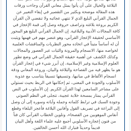
البلاغة والخيال على أن يأتوا بمثل معاني القرآن وجاءت ورقات
هذه المقالة موضحة وبكثير من التقصير في إيفاء التعبير عن
الجمال القرآني البليغ الذي لا تنتهي عجائبه ولا تنقضي لأن القرآن
الكريم بروعة بلاغته وتراصف حروفه وصل إلى قمة الإعجاز في
كافة المجالات الأدبية والبلاغية. إن الجمال القرآني البليغ هو المحور
الأساسي لحقيقة الإعجاز القرآني، وهو عنصر مهم في فهمها ويثبت
أن له أساساً متيناً في اتخاذه محور النظريات والمناقشات العلمية
لخواصه منها، الانسجام والمرونة والثبات عبر العصور والمجالات
وكذلك الكشف عن أهمية حقيقة الجمال القرآني في وضع تطور
العلوم الإسلامية وغير الإسلامية، إن أبرز شيء في إعجاز القرآن
هو ما يظهر فيه من الفصاحة والبلاغة والبيان، وروعة المعاني ودقة
انسجام الألفاظ في مبانيها، وتنسيقها تنسيقاً يتناسب مع عذوبة
الأسلوب والجودة في المعنى، ثم إحكامها في الربط بحيث تستولي
على مشاعر السامعين لهذا القرآن الكريم. إن الأسلوب في النص
القرآني يمتاز بمسحة خلابة عجيبة، تتجلى في النظم الصوتي
وجودة السبك في ترابط كلماته وجمله وآياته وسوره إلى أن وصل
إلى البراعة في تصريف القول وأفانين البلاغة فأعجز البلغاء وقطع
أنفاس الموهوبين من الفصحاء، وتلوين الخطاب القرآني كان فناً
من فنون إعجازه الأسلوبي أجمع عليه علماء اللغة وأهل البيان
قديماً وحديثاً فتبارك الله أحسن الخالفين.