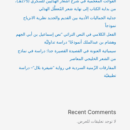
الفوائت المعجمية في شرح أشعار الهذليين للسكري (275هـ)،
من بداية الكتاب إلى نهاية شعر المُعطَّل الهذلي
جدلية الجماليات الأدبية بين القديم والجديد نظرية الانزياح
نموذجاً
الفعل الكلامي في النص التراثي “نص إسماعيل بن أبي الجهم
وهشام بن عبدالملك أنموذجًا” دراسة تداوليَّة
سيميائية العنونة في القصيدة القصيرة جدا: دراسة في نماذج
من الشعر الخليجي المعاصر
المفارقات الزّمنية السردية في رواية “شيفرة بلال”– دراسة
تطبيقيّة
Recent Comments
لا توجد تعليقات للعرض.