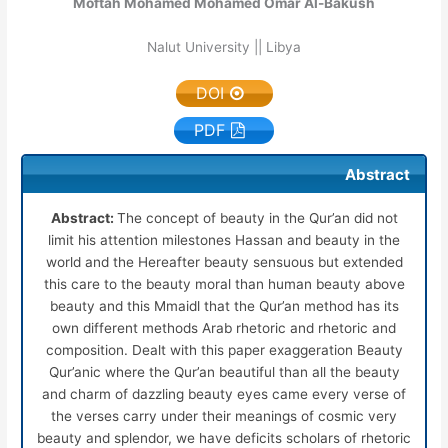
Moftah Mohamed Mohamed Omar Al-Bakush
Nalut University || Libya
DOI
PDF
Abstract
Abstract:
The concept of beauty in the Qur’an
did not
limit his attention milestones Hassan and beauty in the
world and the Hereafter beauty sensuous but extended
this care to the beauty moral than human beauty above
beauty and this Mmaidl that the Qur’an method has its
own different methods Arab rhetoric and rhetoric and
composition. Dealt with this paper exaggeration Beauty
Qur’anic where the Qur’an beautiful than all the beauty
and charm of dazzling beauty eyes came every verse of
the verses carry under their meanings of cosmic very
beauty and splendor, we have deficits scholars of rhetoric