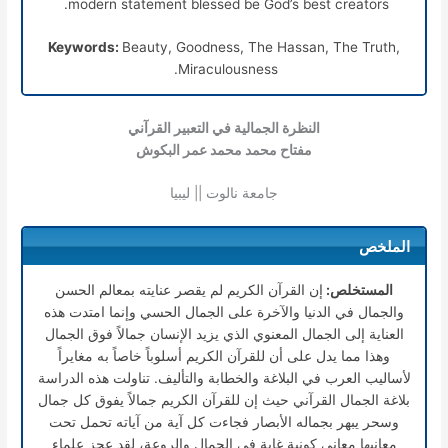
modern statement blessed be God’s best creators.
Keywords:
Beauty, Goodness, The Hassan, The Truth,
Miraculousness.
النظرة الجمالية في التعبير القرآني
مفتاح محمد محمد عمر البكوش
جامعة نالوت || ليبيا
الملخص
المستخلص:
إن القرآن الكريم لم يقصر عنايته بمعالم الحسن
والجمال في الدنيا والآخرة على الجمال الحسي وإنما امتدت هذه
العناية إلى الجمال المعنوي الذي يزيد الإنسان جمالاً فوق الجمال
وهذا مما يدل على أن للقرآن الكريم أسلوباً خاصاً به مغايراً
لأساليب العرب في البلاغة والخطابة والتأليف. تناولت هذه الدراسة
بلاغة الجمال القرآني حيث إن للقرآن الكريم جمالاً يفوق كل جمال
وسحر يبهر بجماله الأبصار فجاءت كل آية من آياته تحمل تحت
معانيها معاني كونية غاية في الجمال والروعة، لقد عجز علماء