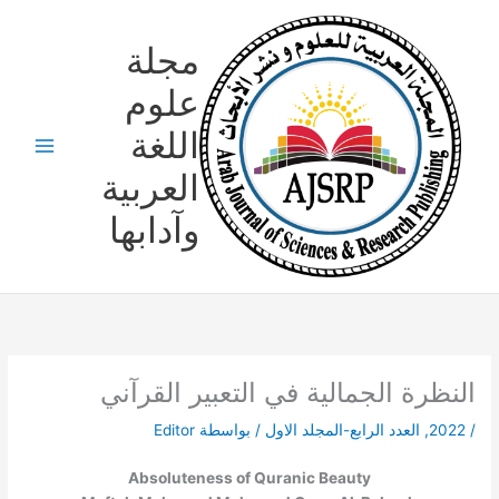
خطي
لى
مجلة
لمحتوى
علوم
اللغة
العربية
وآدابها
النظرة الجمالية في التعبير القرآني
/
2022
,
العدد الرابع-المجلد الاول
/ بواسطة
Editor
Absoluteness of Quranic Beauty